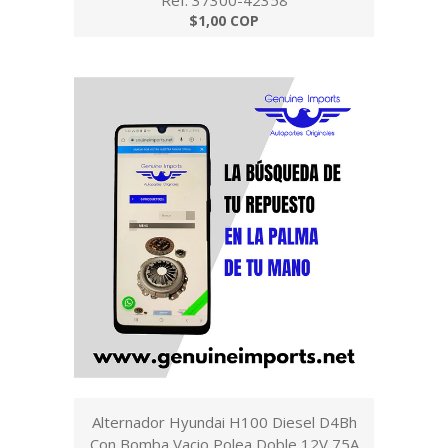
Ref: 37300-42358
$1,00 COP
Alternador Hyundai H100 Diesel D4Bh
Con Bomba Vacio,Polea Doble 12V,75A