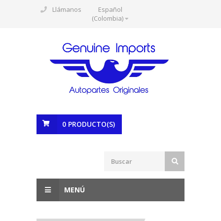
Llámanos
Español
(Colombia)
0
PRODUCTO(S)
MENÚ