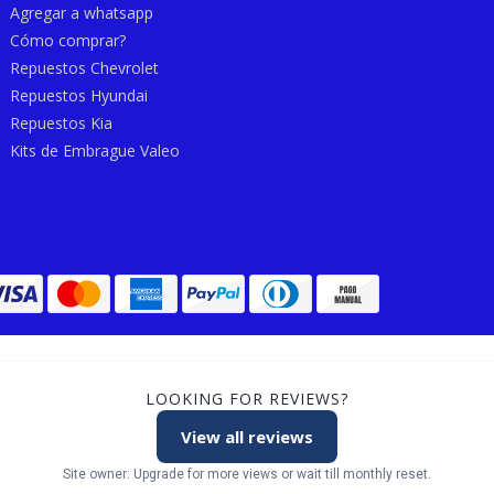
Agregar a whatsapp
Cómo comprar?
Repuestos Chevrolet
Repuestos Hyundai
Repuestos Kia
Kits de Embrague Valeo
LOOKING FOR REVIEWS?
View all reviews
Site owner: Upgrade for more views or wait till monthly reset.