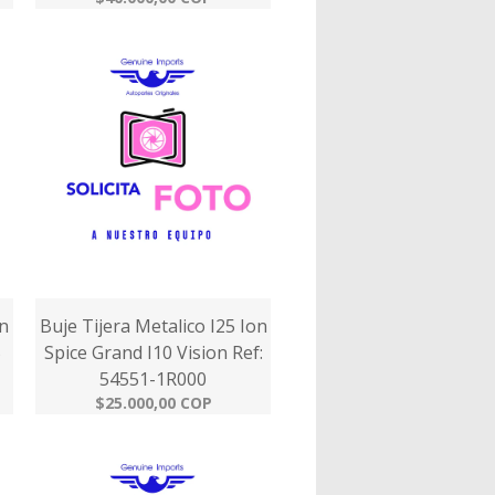
on
Buje Tijera Metalico I25 Ion
5
Spice Grand I10 Vision Ref:
54551-1R000
$25.000,00 COP