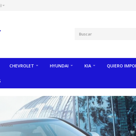
)
CHEVROLET
HYUNDAI
KIA
QUIERO IMPO
S
 Vision