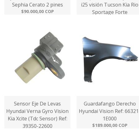
Sephia Cerato 2 pines
i25 visión Tucson Kia Rio
$90.000,00 COP
Sportage Forte
$295.000,00 COP
Sensor Eje De Levas
Guardafango Derecho
Hyundai Verna Gyro Vision
Hyundai Vision Ref: 66321
Kia Xcite (Tdc Sensor) Ref:
1E000
$189.000,00 COP
39350-22600
$95.000,00 COP