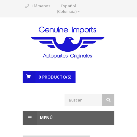
Llámanos
Español
(Colombia)
0
PRODUCTO(S)
MENÚ