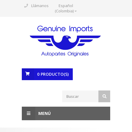
Llámanos
Español
(Colombia)
0
PRODUCTO(S)
MENÚ