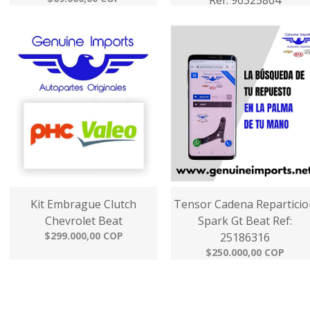
Ref: 96325864
$70.000,00 COP
Kit Embrague Clutch
Tensor Cadena Reparticio
Chevrolet Beat
Spark Gt Beat Ref:
$299.000,00 COP
25186316
$250.000,00 COP