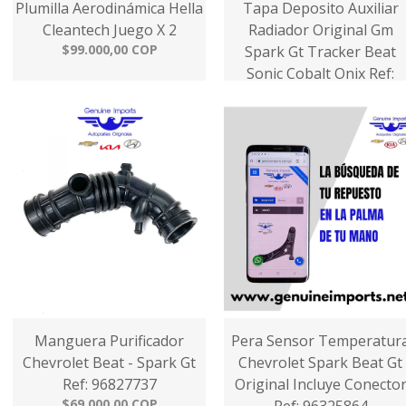
Plumilla Aerodinámica Hella
Tapa Deposito Auxiliar
Cleantech Juego X 2
Radiador Original Gm
$99.000,00 COP
Spark Gt Tracker Beat
Sonic Cobalt Onix Ref:
13502353
$30.000,00 COP
Manguera Purificador
Pera Sensor Temperatur
Chevrolet Beat - Spark Gt
Chevrolet Spark Beat Gt
Ref: 96827737
Original Incluye Conecto
$69.000,00 COP