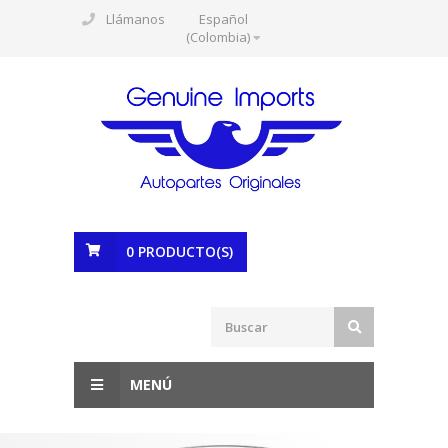
Llámanos
Español
(Colombia)
0
PRODUCTO(S)
MENÚ