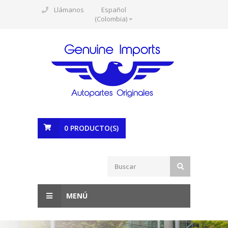
Llámanos
Español
(Colombia)
0
PRODUCTO(S)
MENÚ