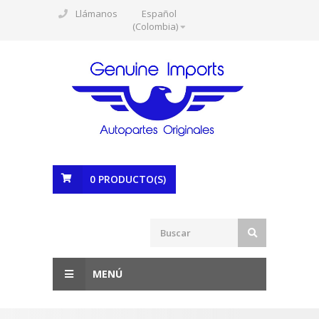
Llámanos
Español
(Colombia)
0
PRODUCTO(S)
MENÚ