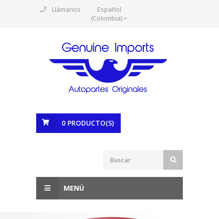
Llámanos
Español
(Colombia)
0
PRODUCTO(S)
MENÚ