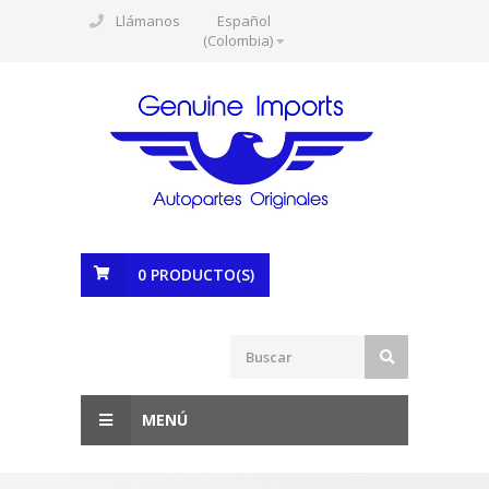
Llámanos
Español
(Colombia)
0
PRODUCTO(S)
MENÚ