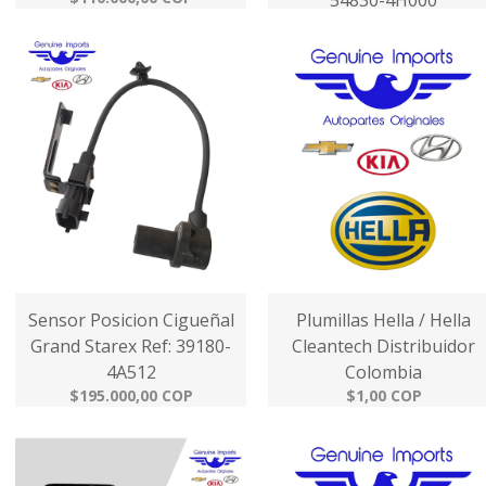
54830-4H000
$35.000,00 COP
Sensor Posicion Cigueñal
Plumillas Hella / Hella
Grand Starex Ref: 39180-
Cleantech Distribuidor
4A512
Colombia
$195.000,00 COP
$1,00 COP