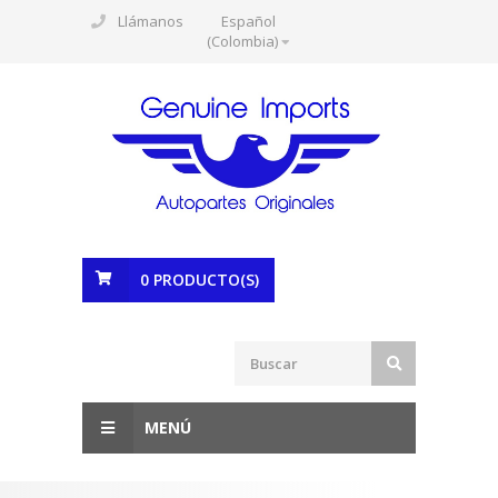
Llámanos
Español
(Colombia)
0
PRODUCTO(S)
MENÚ