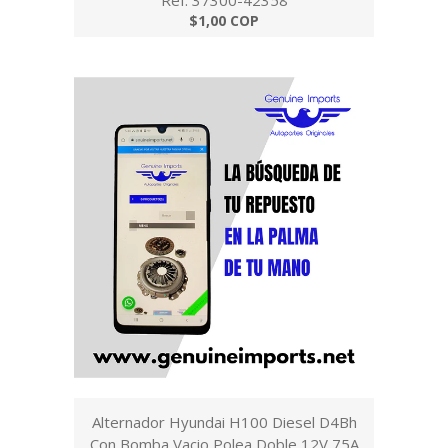
Ref: 37300-42358
$1,00 COP
Alternador Hyundai H100 Diesel D4Bh
Con Bomba Vacio,Polea Doble 12V,75A