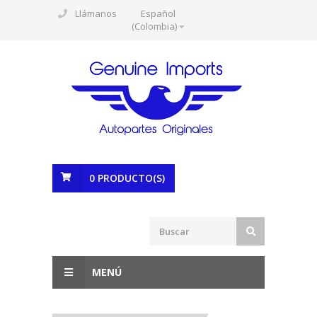
Llámanos
Español
(Colombia)
0
PRODUCTO(S)
MENÚ