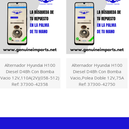
Alternador Hyundai H100
Alternador Hyundai H100
Diesel D4Bh Con Bomba
Diesel D4Bh Con Bomba
Vacio 12V,110A(2V)(058-512)
Vacio,Polea Doble 12V,75A
Ref: 37300-42358
Ref: 37300-42750
$1,00 COP
$1,00 COP