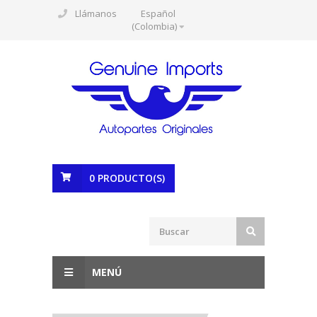
Llámanos
Español
(Colombia)
0
PRODUCTO(S)
MENÚ