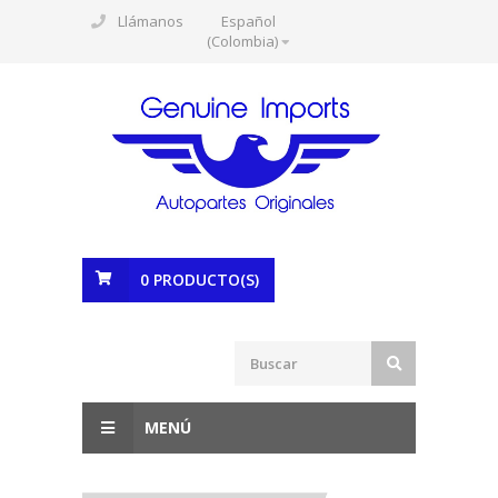
Llámanos
Español
(Colombia)
0
PRODUCTO(S)
MENÚ