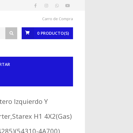
Carro de Compra
0
PRODUCTO(S)
RTAR
ero Izquierdo Y
ter,Starex H1 4X2(Gas)
4285)(54310-4A700)