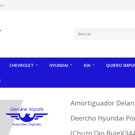
)
CHEVROLET
HYUNDAI
KIA
QUIERO IMPO
S
Amortiguador Delant
Deercho Hyundai Por
(Chuzo,Ojo Buje)(34