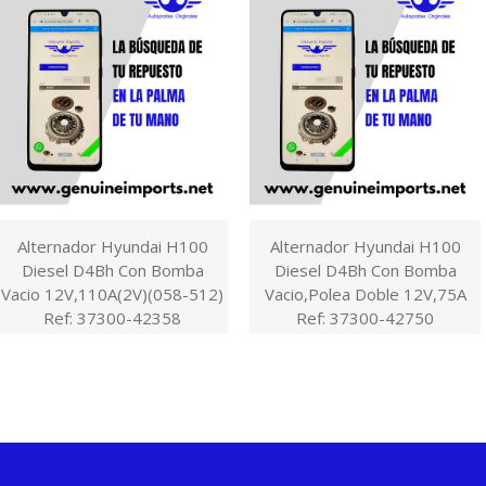
Alternador Hyundai H100
Alternador Hyundai H100
Diesel D4Bh Con Bomba
Diesel D4Bh Con Bomba
Vacio 12V,110A(2V)(058-512)
Vacio,Polea Doble 12V,75A
Ref: 37300-42358
Ref: 37300-42750
$1,00 COP
$1,00 COP