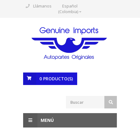
Llámanos
Español
(Colombia)
0
PRODUCTO(S)
MENÚ