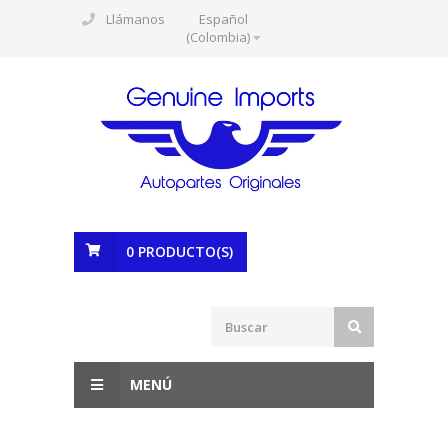
Llámanos
Español
(Colombia)
0
PRODUCTO(S)
MENÚ