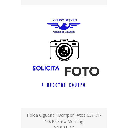
Polea Cigüeñal (Damper) Atos 03/.../I-
10/Picanto Morning
$1,00 COP