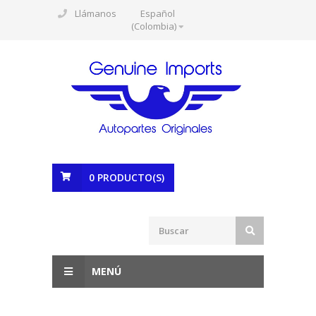
Llámanos
Español
(Colombia)
0
PRODUCTO(S)
MENÚ