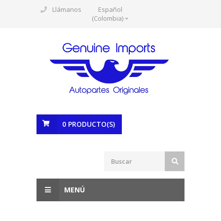
Llámanos
Español
(Colombia)
0
PRODUCTO(S)
MENÚ