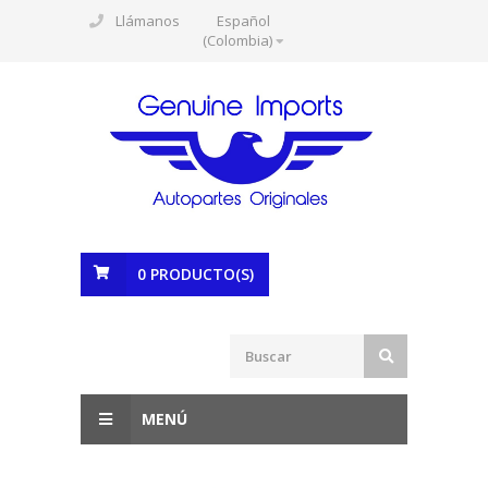
Llámanos
Español
(Colombia)
0
PRODUCTO(S)
MENÚ