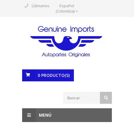
Llámanos
Español
(Colombia)
0
PRODUCTO(S)
MENÚ