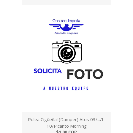
Polea Cigüeñal (Damper) Atos 03/.../I-
10/Picanto Morning
$1,00 COP