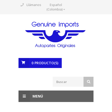
Llámanos
Español
(Colombia)
0
PRODUCTO(S)
MENÚ