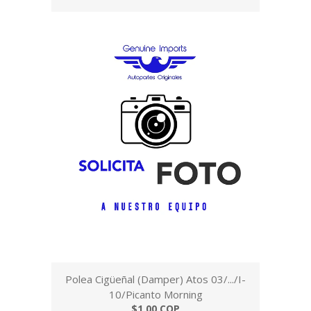
Polea Cigüeñal (Damper) Atos 03/.../I-
10/Picanto Morning
$1,00 COP