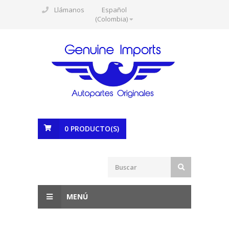
Llámanos
Español
(Colombia)
0
PRODUCTO(S)
MENÚ