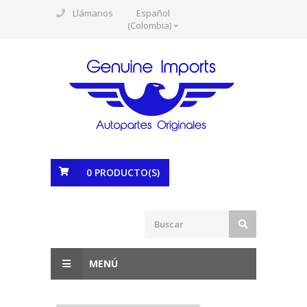
Llámanos
Español
(Colombia)
0
PRODUCTO(S)
MENÚ