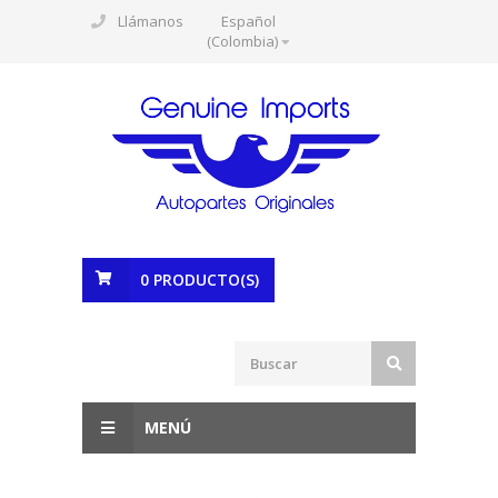
Llámanos
Español
(Colombia)
0
PRODUCTO(S)
MENÚ