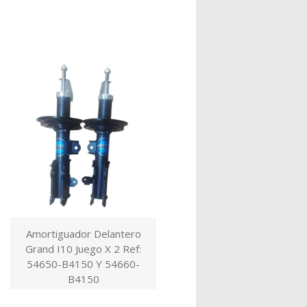
Amortiguador Delantero
Grand I10 Juego X 2 Ref:
54650-B4150 Y 54660-
B4150
$259.000,00 COP