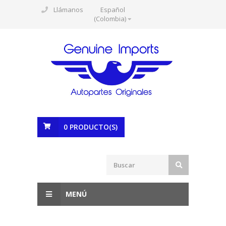
Llámanos
Español
(Colombia)
0
PRODUCTO(S)
MENÚ