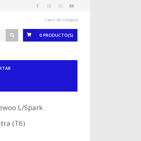
Carro de Compra
0
PRODUCTO(S)
RTAR
aewoo L/Spark
tra (T6)