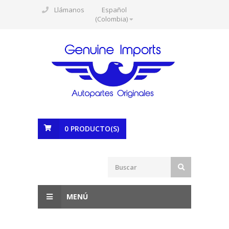
Llámanos
Español
(Colombia)
0
PRODUCTO(S)
MENÚ