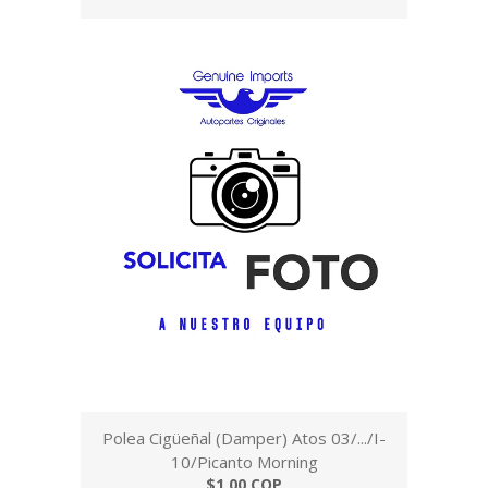
Polea Cigüeñal (Damper) Atos 03/.../I-
10/Picanto Morning
$1,00 COP