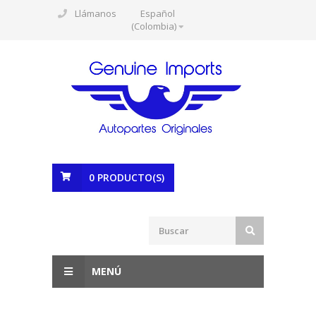
Llámanos
Español
(Colombia)
0
PRODUCTO(S)
MENÚ