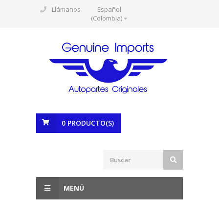
Llámanos
Español
(Colombia)
0
PRODUCTO(S)
MENÚ