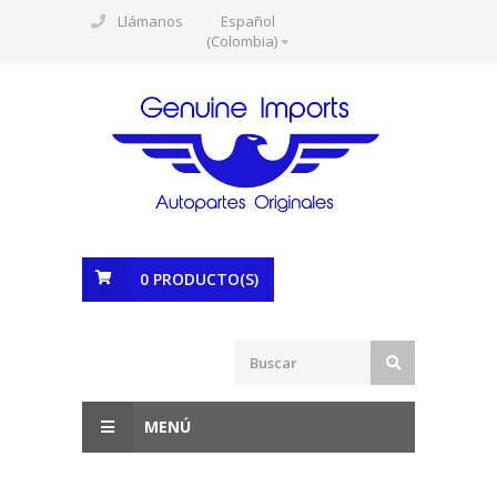
Llámanos
Español
(Colombia)
0
PRODUCTO(S)
MENÚ