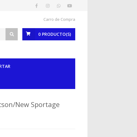
Carro de Compra
0
PRODUCTO(S)
RTAR
ucson/New Sportage