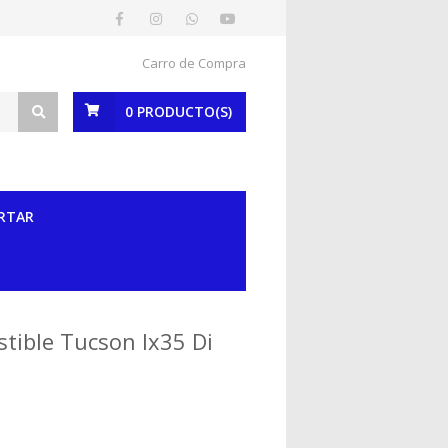
Carro de Compra
0
PRODUCTO(S)
RTAR
tible Tucson Ix35 Di