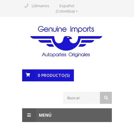
Llámanos
Español
(Colombia)
0
PRODUCTO(S)
MENÚ