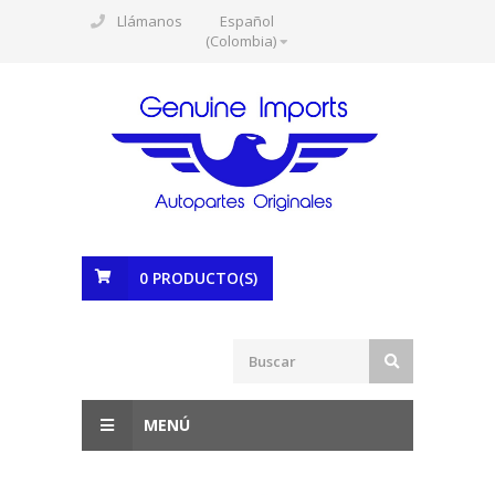
Llámanos
Español
(Colombia)
0
PRODUCTO(S)
MENÚ