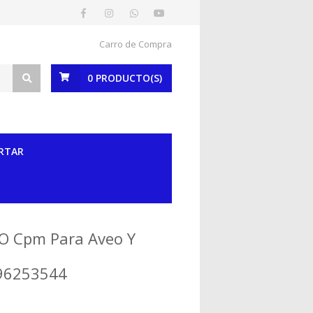
Carro de Compra
0
PRODUCTO(S)
RTAR
 O Cpm Para Aveo Y
 96253544