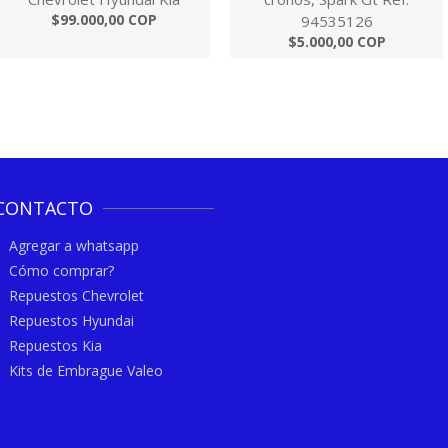
$99.000,00 COP
94535126
$5.000,00 COP
CONTACTO
Agregar a whatsapp
Cómo comprar?
Repuestos Chevrolet
Repuestos Hyundai
Repuestos Kia
Kits de Embrague Valeo