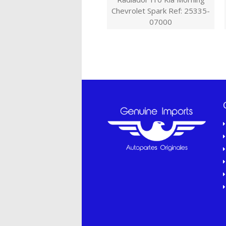
Chevrolet Spark Ref: 25335-
07000
$20.000,00 COP