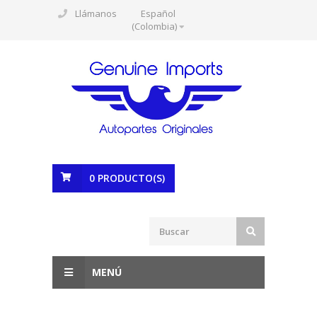
Llámanos
Español
(Colombia)
0
PRODUCTO(S)
MENÚ