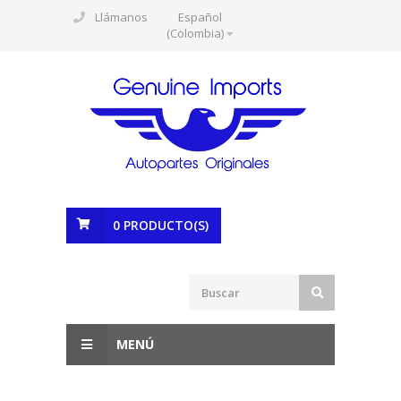
Llámanos
Español
(Colombia)
0
PRODUCTO(S)
MENÚ