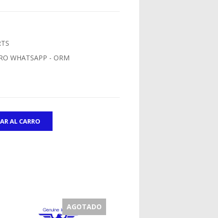
RTS
RO WHATSAPP - ORM
AGOTADO