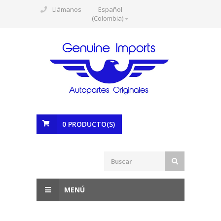
Llámanos
Español
(Colombia)
0
PRODUCTO(S)
MENÚ