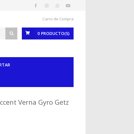
Carro de Compra
0
PRODUCTO(S)
RTAR
ccent Verna Gyro Getz