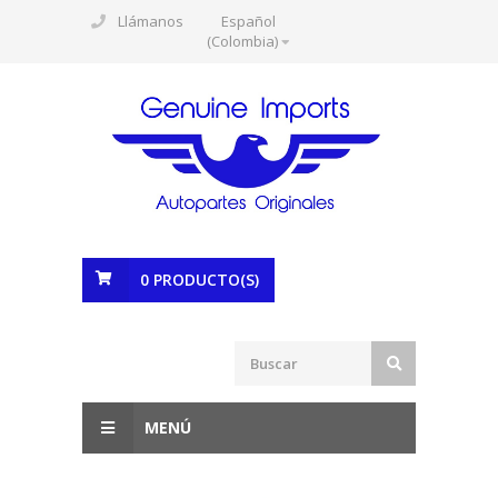
Llámanos
Español
(Colombia)
0
PRODUCTO(S)
MENÚ