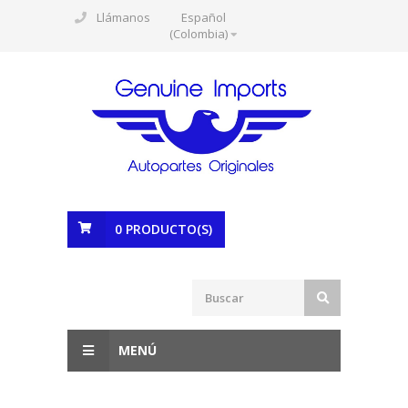
Llámanos
Español
(Colombia)
0
PRODUCTO(S)
MENÚ