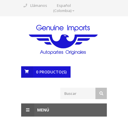
Llámanos
Español
(Colombia)
0
PRODUCTO(S)
MENÚ