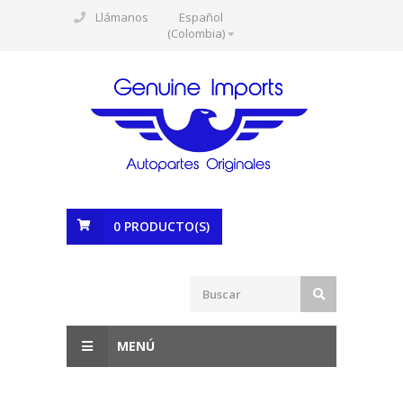
Llámanos
Español
(Colombia)
0
PRODUCTO(S)
MENÚ