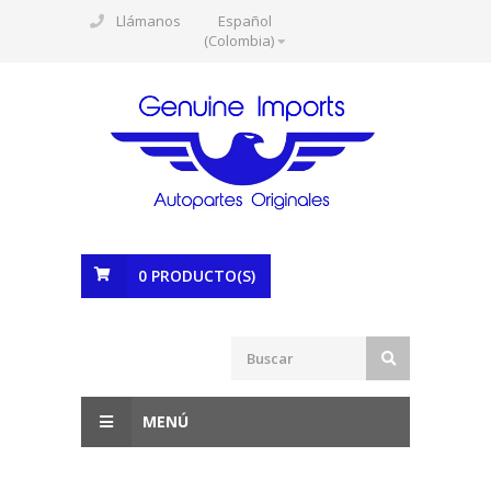
Llámanos
Español
(Colombia)
0
PRODUCTO(S)
MENÚ